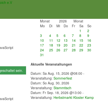
oich e.V
Veranstaltungskalender
August
2026
Mo
Di
Mi
Do
Fr
Sa
So
1
2
3
4
5
6
7
8
9
10
11
12
13
14
15
16
17
18
19
20
21
22
23
avaScript
24
25
26
27
28
29
30
31
Aktuelle Veranstaltungen
eschaltet sein.
Datum: Sa Aug. 15, 2026 @08:00 -
Veranstaltung:
Sommerfest
Datum: So Aug. 30, 2026
Veranstaltung:
Stammtisch
Datum: Fr Sep. 18, 2026 @13:00 -
Veranstaltung:
Herbstmarkt Kloster Kamp
avaScript