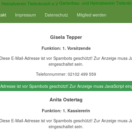
Gartenbau- und Heimatverein Tiefenbr
• Unser Vorstand •
takt
Impressum
Datenschutz
Mitglied werden
Gisela Tepper
Funktion: 1. Vorsitzende
Diese E-Mail-Adresse ist vor Spambots geschützt! Zur Anzeige muss J
eingeschaltet sein.
Telefonnummer: 02102 499 559
-Adresse ist vor Spambots geschützt! Zur Anzeige muss JavaScript eing
Anita Ostertag
Funktion: 1. Kassiererin
Diese E-Mail-Adresse ist vor Spambots geschützt! Zur Anzeige muss J
eingeschaltet sein.