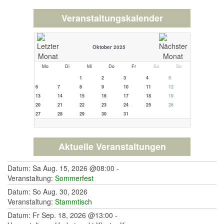
Veranstaltungskalender
Oktober 2025
Mo
Di
Mi
Do
Fr
Sa
So
1
2
3
4
5
6
7
8
9
10
11
12
13
14
15
16
17
18
19
20
21
22
23
24
25
26
27
28
29
30
31
Aktuelle Veranstaltungen
Datum: Sa Aug. 15, 2026 @08:00 -
Veranstaltung:
Sommerfest
Datum: So Aug. 30, 2026
Veranstaltung:
Stammtisch
Datum: Fr Sep. 18, 2026 @13:00 -