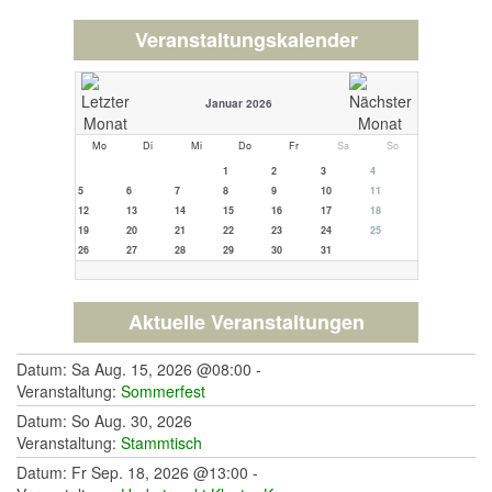
Veranstaltungskalender
Januar 2026
Mo
Di
Mi
Do
Fr
Sa
So
1
2
3
4
5
6
7
8
9
10
11
12
13
14
15
16
17
18
19
20
21
22
23
24
25
26
27
28
29
30
31
Aktuelle Veranstaltungen
Datum: Sa Aug. 15, 2026 @08:00 -
Veranstaltung:
Sommerfest
Datum: So Aug. 30, 2026
Veranstaltung:
Stammtisch
Datum: Fr Sep. 18, 2026 @13:00 -