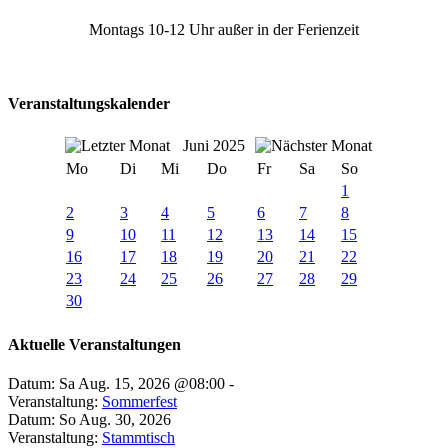
Montags 10-12 Uhr außer in der Ferienzeit
Veranstaltungskalender
Juni 2025
Mo
Di
Mi
Do
Fr
Sa
So
1
2
3
4
5
6
7
8
9
10
11
12
13
14
15
16
17
18
19
20
21
22
23
24
25
26
27
28
29
30
Aktuelle Veranstaltungen
Datum: Sa Aug. 15, 2026 @08:00 -
Veranstaltung:
Sommerfest
Datum: So Aug. 30, 2026
Veranstaltung:
Stammtisch