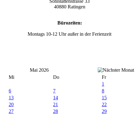
Sohlstättenstrasse 33
40880 Ratingen
Bürozeiten:
Montags 10-12 Uhr außer in der Ferienzeit
Mai 2026
Mi
Do
Fr
1
6
7
8
13
14
15
20
21
22
27
28
29