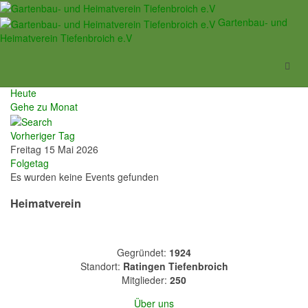
Veranstaltungen
Gartenbau- und
Heimatverein Tiefenbroich e.V
Nach Jahr
Nach Monat
Nach Woche
Heute
Gehe zu Monat
Vorheriger Tag
Freitag 15 Mai 2026
Folgetag
Es wurden keine Events gefunden
Heimatverein
Gegründet:
1924
Standort:
Ratingen Tiefenbroich
Mitglieder:
250
Über uns