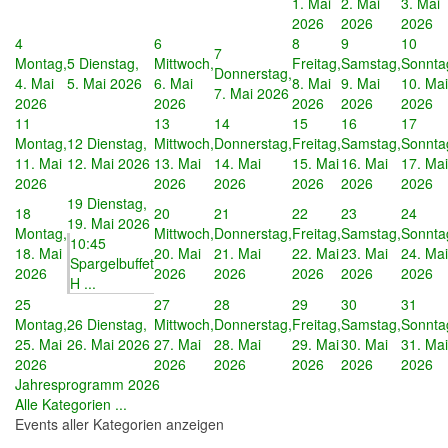
1. Mai
2. Mai
3. Mai
2026
2026
2026
4
6
8
9
10
7
Montag,
5
Dienstag,
Mittwoch,
Freitag,
Samstag,
Sonnta
Donnerstag,
4. Mai
5. Mai 2026
6. Mai
8. Mai
9. Mai
10. Mai
7. Mai 2026
2026
2026
2026
2026
2026
11
13
14
15
16
17
Montag,
12
Dienstag,
Mittwoch,
Donnerstag,
Freitag,
Samstag,
Sonnta
11. Mai
12. Mai 2026
13. Mai
14. Mai
15. Mai
16. Mai
17. Mai
2026
2026
2026
2026
2026
2026
19
Dienstag,
18
20
21
22
23
24
19. Mai 2026
Montag,
Mittwoch,
Donnerstag,
Freitag,
Samstag,
Sonnta
10:45
18. Mai
20. Mai
21. Mai
22. Mai
23. Mai
24. Mai
Spargelbuffet
2026
2026
2026
2026
2026
2026
H ...
25
27
28
29
30
31
Montag,
26
Dienstag,
Mittwoch,
Donnerstag,
Freitag,
Samstag,
Sonnta
25. Mai
26. Mai 2026
27. Mai
28. Mai
29. Mai
30. Mai
31. Mai
2026
2026
2026
2026
2026
2026
Jahresprogramm 2026
Alle Kategorien ...
Events aller Kategorien anzeigen