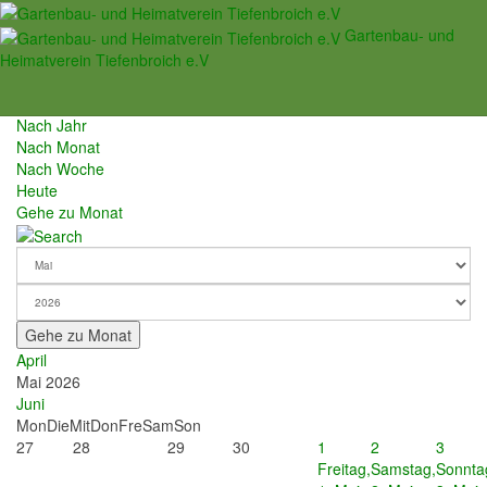
Veranstaltungen
Gartenbau- und
Heimatverein Tiefenbroich e.V
Mai,
2026
Nach Jahr
Nach Monat
Nach Woche
Heute
Gehe zu Monat
Gehe zu Monat
April
Mai 2026
Juni
Mon
Die
Mit
Don
Fre
Sam
Son
27
28
29
30
1
2
3
Freitag,
Samstag,
Sonnta