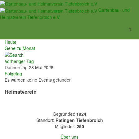
Veranstaltungen
Gartenbau- und
Heimatverein Tiefenbroich e.V
Nach Jahr
Nach Monat
Nach Woche
Heute
Gehe zu Monat
Vorheriger Tag
Donnerstag 28 Mai 2026
Folgetag
Es wurden keine Events gefunden
Heimatverein
Gegründet:
1924
Standort:
Ratingen Tiefenbroich
Mitglieder:
250
Über uns